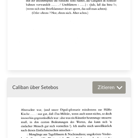
Caliban über Setebos
Zitieren